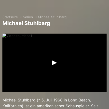
Startseite
→
Serien
→
Michael Stuhlbarg
Michael Stuhlbarg
Michael Stuhlbarg (* 5. Juli 1968 in Long Beach,
Kalifornien) ist ein amerikanischer Schauspieler. Seit