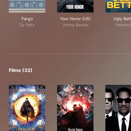
Fargo
Your Honor (US)
Ugl
Fargo
Your Honor (US)
Ugly Bet
Sy Feltz
Jimmy Baxter
Heinric
Filme (32)