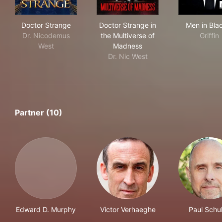
Doctor Strange
Doctor Strange in the Multiv
Men
Doctor Strange
Doctor Strange in
Men in Bla
Dr. Nicodemus
the Multiverse of
Griffin
West
Madness
Dr. Nic West
Partner (10)
Edward D. Murphy
Victor Verhaeghe
Paul Schu