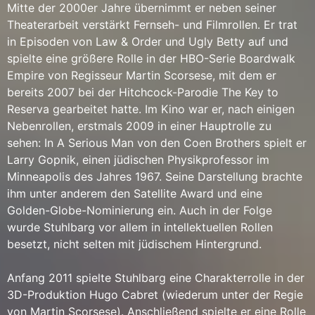
Mitte der 2000er Jahre übernimmt er neben seiner
Theaterarbeit verstärkt Fernseh- und Filmrollen. Er trat
in Episoden von Law & Order und Ugly Betty auf und
spielte eine größere Rolle in der HBO-Serie Boardwalk
Empire von Regisseur Martin Scorsese, mit dem er
bereits 2007 bei der Hitchcock-Parodie The Key to
Reserva gearbeitet hatte. Im Kino war er, nach einigen
Nebenrollen, erstmals 2009 in einer Hauptrolle zu
sehen: In A Serious Man von den Coen Brothers spielt er
Larry Gopnik, einen jüdischen Physikprofessor im
Minneapolis des Jahres 1967. Seine Darstellung brachte
ihm unter anderem den Satellite Award und eine
Golden-Globe-Nominierung ein. Auch in der Folge
wurde Stuhlbarg vor allem in intellektuellen Rollen
besetzt, nicht selten mit jüdischem Hintergrund.
Anfang 2011 spielte Stuhlbarg eine Charakterrolle in der
3D-Produktion Hugo Cabret (wiederum unter der Regie
von Martin Scorsese). Anschließend spielte er eine Rolle