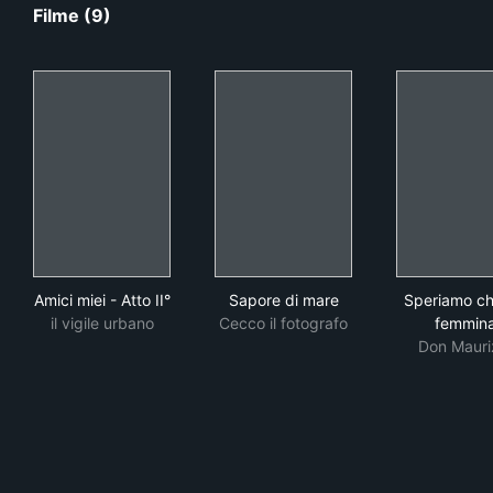
Filme (9)
Amici miei - Atto II°
Sapore di mare
Spe
Amici miei - Atto II°
Sapore di mare
Speriamo ch
il vigile urbano
Cecco il fotografo
femmin
Don Mauri