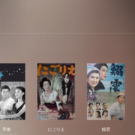
早春
にごりえ
鰯雲
早春
にごりえ
鰯雲