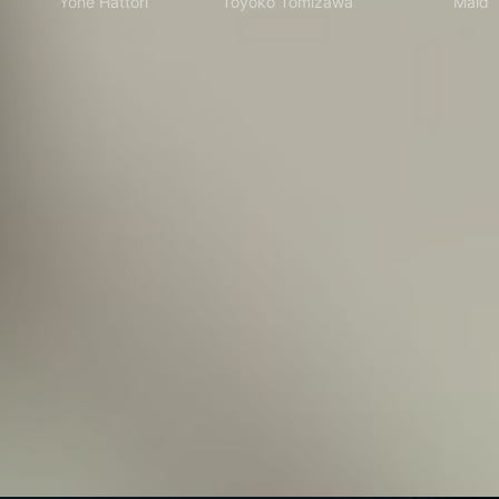
Yone Hattori
Toyoko Tomizawa
Maid