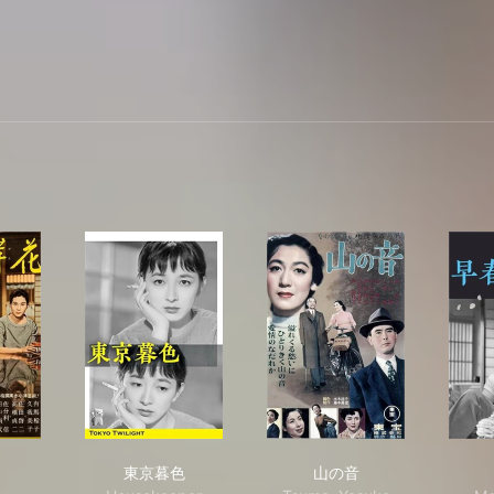
岸花
東京暮色
山の音
東京暮色
山の音