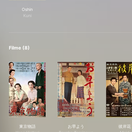
Oshin
Oshin
Kuni
Filme (8)
東京物語
お早よう
彼
東京物語
お早よう
彼岸花