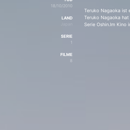
18/10/2010
Teruko Nagaoka ist e
Teruko Nagaoka hat 1
LAND
Japan
Serie Oshin.Im Kino 
SERIE
1
FILME
8