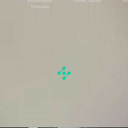
Housekeeper
Tsuma, Yasuko
Mo
Tomizawa