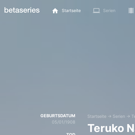
Startseite
Serien
GEBURTSDATUM
Startseite
→
Serien
→
T
05/01/1908
Teruko 
TOD