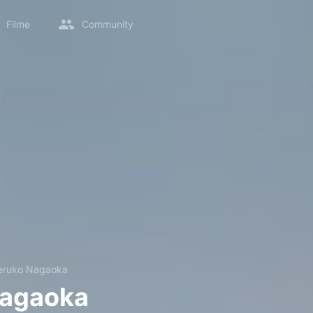
Filme
Community
eruko Nagaoka
Nagaoka