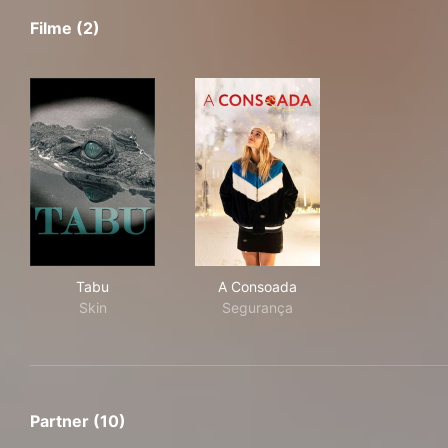
Filme (2)
Tabu
A Consoada
Tabu
A Consoada
Skin
Segurança
Partner (10)