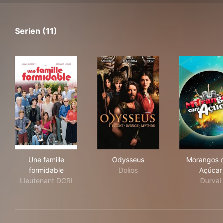
Serien (11)
Une famille formidable
Odysseus
Mor
Une famille
Odysseus
Morangos 
formidable
Dolios
Açúcar
Lieutenant DCRI
Durval