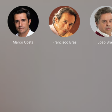
Marco Costa
Francisco Brás
João Brá