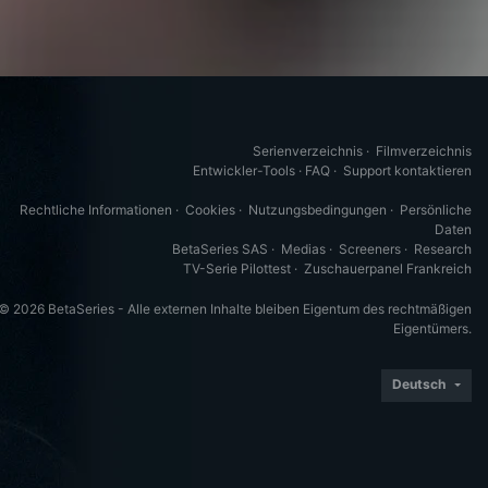
Serienverzeichnis
·
Filmverzeichnis
Entwickler-Tools
·
FAQ
·
Support kontaktieren
Rechtliche Informationen
·
Cookies
·
Nutzungsbedingungen
·
Persönliche
Daten
BetaSeries SAS
·
Medias
·
Screeners
·
Research
TV-Serie Pilottest
·
Zuschauerpanel Frankreich
© 2026 BetaSeries - Alle externen Inhalte bleiben Eigentum des rechtmäßigen
Eigentümers.
Deutsch