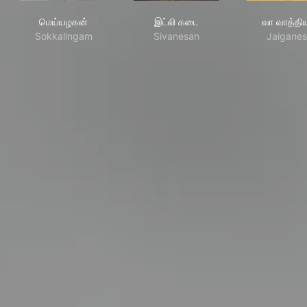
மெய்யழகன்
இட்லி கடை
வா வ
மெய்யழகன்
இட்லி கடை
வா வாத்திய
Sokkalingam
Sivanesan
Jaigane