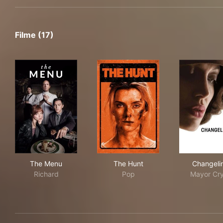
Filme (17)
The Menu
The Hunt
Cha
The Menu
The Hunt
Changeli
Richard
Pop
Mayor Cr