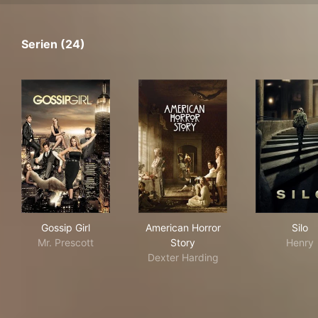
Serien (24)
Gossip Girl
American Horror Story
Silo
Gossip Girl
American Horror
Silo
Mr. Prescott
Story
Henry
Dexter Harding