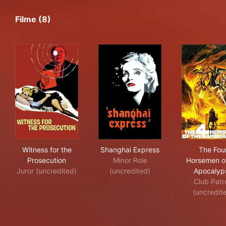
Filme (8)
Witness for the Prosecution
Shanghai Express
The
Witness for the
Shanghai Express
The Fou
Prosecution
Minor Role
Horsemen of
Juror (uncredited)
(uncredited)
Apocalyp
Club Patr
(uncredit