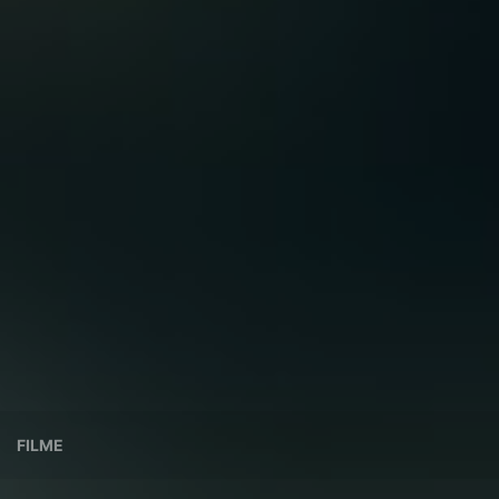
FILME