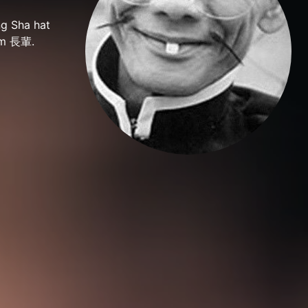
ng Sha hat
ilm 長輩.