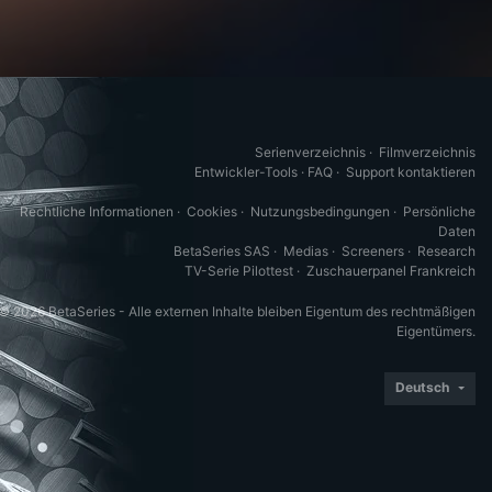
Serienverzeichnis
·
Filmverzeichnis
Entwickler-Tools
·
FAQ
·
Support kontaktieren
Rechtliche Informationen
·
Cookies
·
Nutzungsbedingungen
·
Persönliche
Daten
BetaSeries SAS
·
Medias
·
Screeners
·
Research
TV-Serie Pilottest
·
Zuschauerpanel Frankreich
© 2026 BetaSeries - Alle externen Inhalte bleiben Eigentum des rechtmäßigen
Eigentümers.
Deutsch