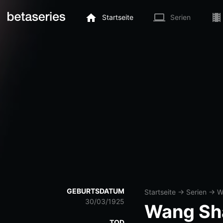
Startseite
Serien
GEBURTSDATUM
Startseite
→
Serien
→
W
30/03/1925
Wang Sh
TOD