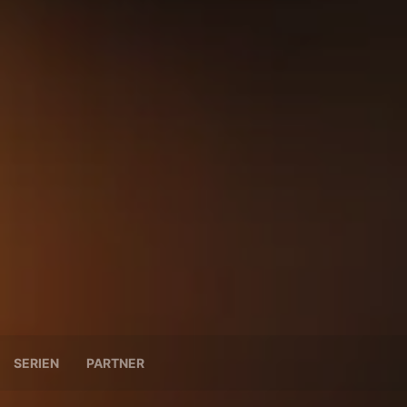
SERIEN
PARTNER