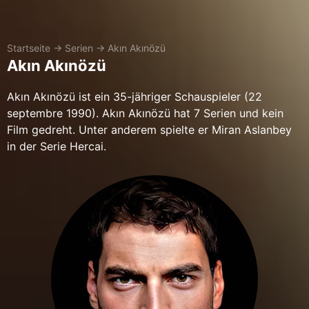
Startseite
→
Serien
→
Akın Akınözü
Akın Akınözü
Akın Akınözü ist ein 35-jähriger Schauspieler (22
septembre 1990). Akın Akınözü hat 7 Serien und kein
Film gedreht. Unter anderem spielte er Miran Aslanbey
in der Serie Hercai.