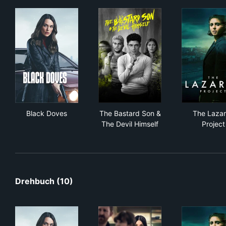
Black Doves
The Bastard Son & The Devil 
The
Black Doves
The Bastard Son &
The Laza
The Devil Himself
Project
Drehbuch (10)