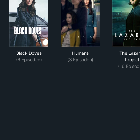
Black Doves
Humans
The
Black Doves
Humans
The Laza
(6 Episoden)
(3 Episoden)
Project
(16 Episod