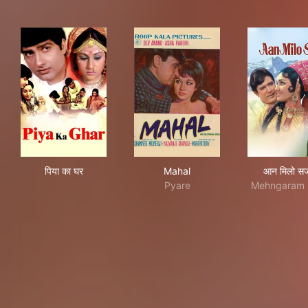
पिया का घर
Mahal
आन 
पिया का घर
Mahal
आन मिलो स
Pyare
Mehngaram 