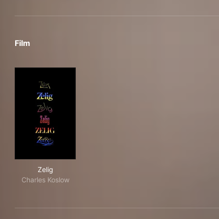
Film
Zelig
Zelig
Charles Koslow