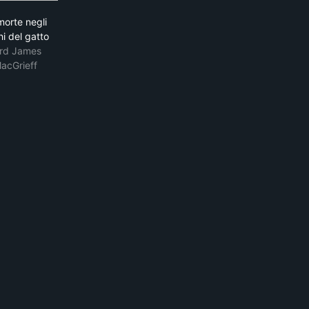
La morte negli occhi del gatto
morte negli
i del gatto
rd James
acGrieff