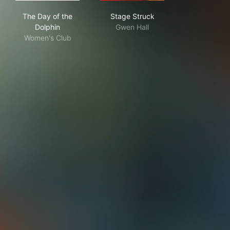
The Day of the Dolphin
Stage Struck
The Day of the
Stage Struck
Dolphin
Gwen Hall
Women's Club