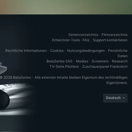
Serienverzeichnis
·
Filmverzeichnis
Entwickler-Tools
·
FAQ
·
Support kontaktieren
Rechtliche Informationen
·
Cookies
·
Nutzungsbedingungen
·
Persönliche
Daten
BetaSeries SAS
·
Medias
·
Screeners
·
Research
TV-Serie Pilottest
·
Zuschauerpanel Frankreich
© 2026 BetaSeries - Alle externen Inhalte bleiben Eigentum des rechtmäßigen
Eigentümers.
Deutsch