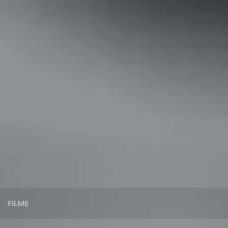
FILME