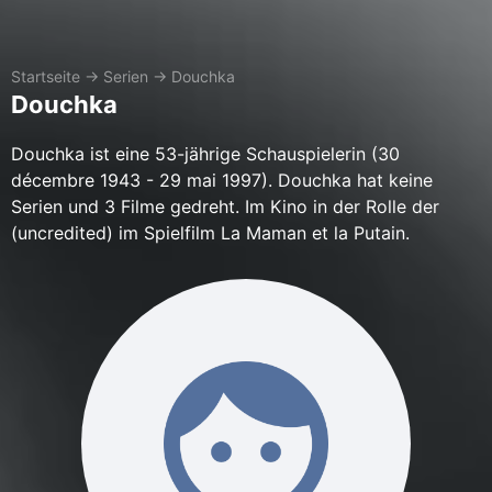
Startseite
→
Serien
→
Douchka
Douchka
Douchka ist eine 53-jährige Schauspielerin (30
décembre 1943 - 29 mai 1997). Douchka hat keine
Serien und 3 Filme gedreht. Im Kino in der Rolle der
(uncredited) im Spielfilm La Maman et la Putain.