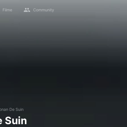
Filme
Community
onan De Suin
 Suin