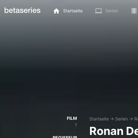
Startseite
Serien
FILM
Startseite
→
Serien
→
R
1
Ronan De
REGISSEUR