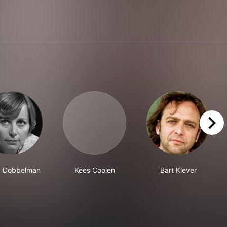
right
a Dobbelman
Kees Coolen
Bart Klever