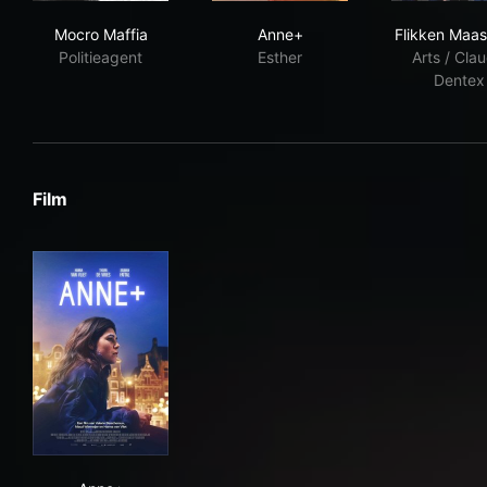
Mocro Maffia
Anne+
Flik
Mocro Maffia
Anne+
Flikken Maas
Politieagent
Esther
Arts / Clau
Dentex
Film
Anne+