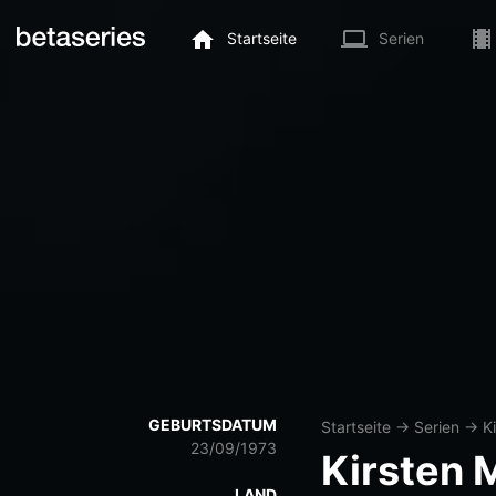
Startseite
Serien
GEBURTSDATUM
Startseite
→
Serien
→
K
23/09/1973
Kirsten 
LAND