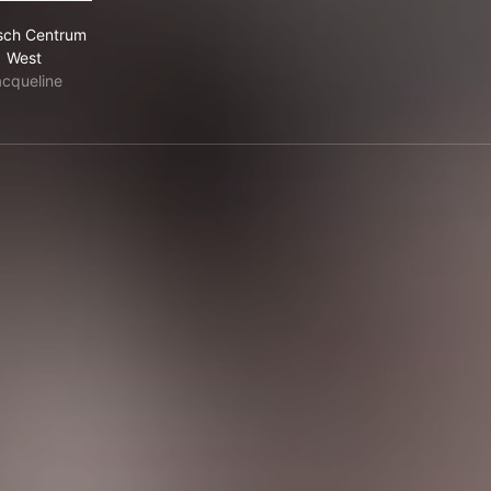
Medisch Centrum West
sch Centrum
West
acqueline