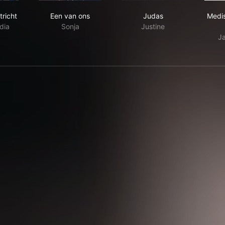
ken Maastricht
Een van ons
Judas
tricht
Een van ons
Judas
Medi
dia
Sonja
Justine
J