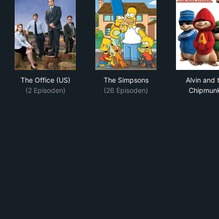
The Office (US)
The Simpsons
Alv
The Office (US)
The Simpsons
Alvin and 
(2 Episoden)
(26 Episoden)
Chipmun