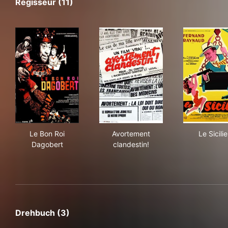
Regisseur (11)
Le Bon Roi Dagobert
Avortement clandestin!
Le S
Le Bon Roi
Avortement
Le Sicili
Dagobert
clandestin!
Drehbuch (3)