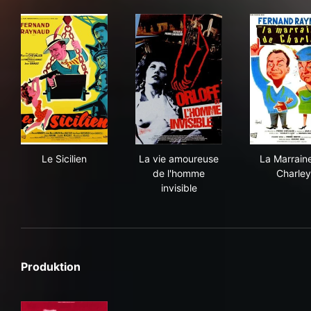
Le Sicilien
La vie amoureuse de l'homme 
La 
Le Sicilien
La vie amoureuse
La Marrain
de l'homme
Charley
invisible
Produktion