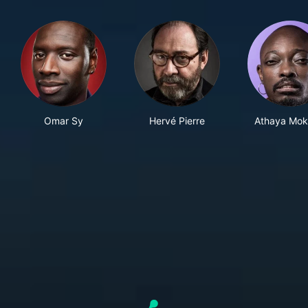
Omar Sy
Hervé Pierre
Athaya Mok