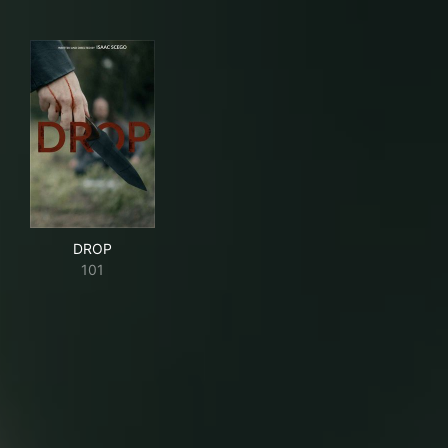
DROP
DROP
101