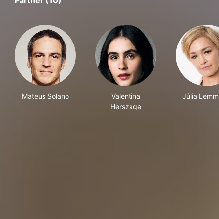
Partner (10)
Mateus Solano
Valentina
Júlia Lemm
Herszage