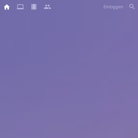
Einloggen