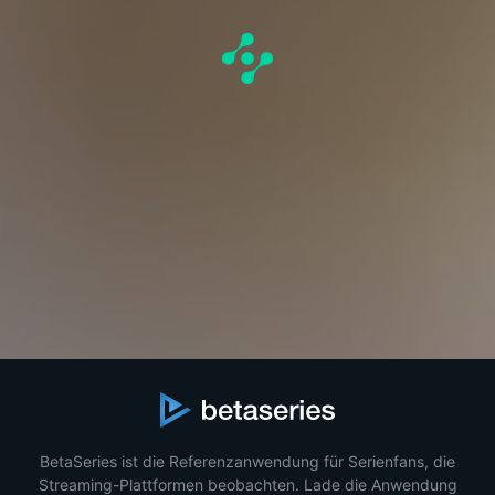
BetaSeries ist die Referenzanwendung für Serienfans, die
Streaming-Plattformen beobachten. Lade die Anwendung