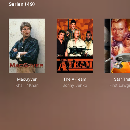
Serien (49)
MacGyver
The A-Team
Sta
MacGyver
The A-Team
Star Tre
Khalil / Khan
Sonny Jenko
First Lawg