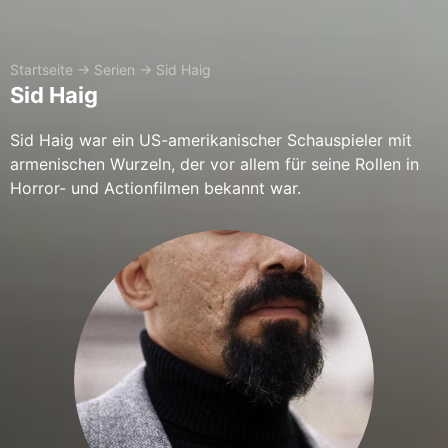
Startseite
→
Serien
→
Sid Haig
Sid Haig
Sid Haig war ein US-amerikanischer Schauspieler mit
armenischen Wurzeln, der vor allem für seine Rollen in
Horror- und Actionfilmen bekannt war.