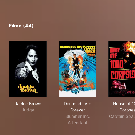
Filme (44)
Jackie Brown
Diamonds Are Forever
Hou
Jackie Brown
Diamonds Are
House of 
Judge
Forever
Corpse
Slumber Inc.
Captain Spau
Attendant