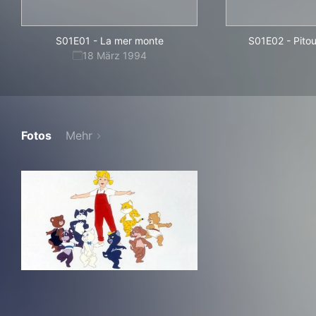
S01E01
-
La mer monte
S01E02
-
Pitou
18 März 1994
Fotos
Mehr