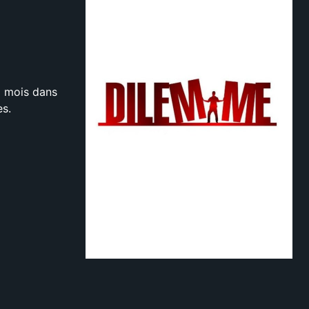
x mois dans
es.