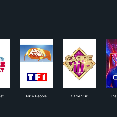
r Secret
Nice People
Carré ViiiP
ret
Nice People
Carré ViiiP
The