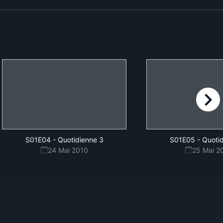
right
S01E04
-
Quotidienne 3
S01E05
-
Quotid
24 Mai 2010
25 Mai 2