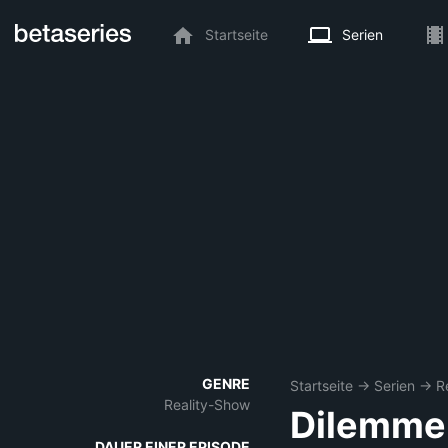
Startseite
Serien
GENRE
Startseite
→
Serien
→
R
Reality-Show
Dilemme
DAUER EINER EPISODE