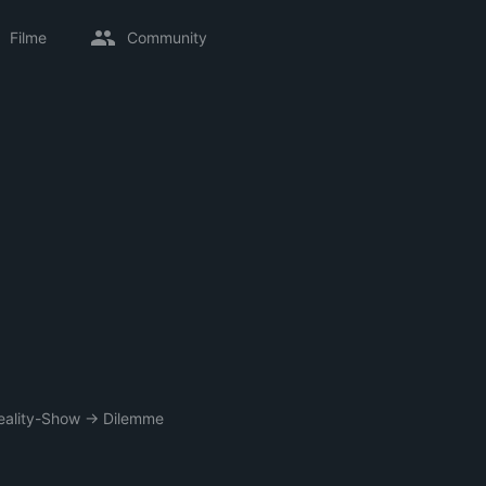
Filme
Community
eality-Show
→
Dilemme