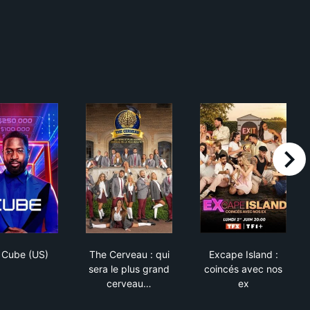
right
The Cube (US)
The Cerveau : qui sera le plus grand cerv
Excape Island 
 Cube (US)
The Cerveau : qui
Excape Island :
sera le plus grand
coincés avec nos
cerveau…
ex