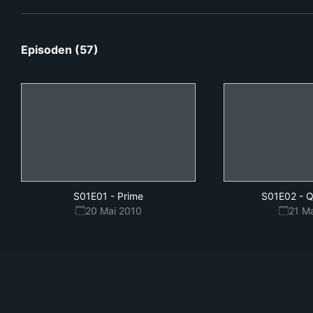
Episoden (57)
S01E01
-
Prime
S01E02
-
Q
20 Mai 2010
21 M