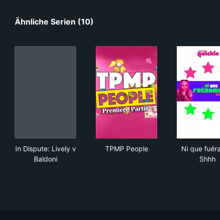
Ähnliche Serien (10)
In Dispute: Lively v Baldoni
TPMP People
Ni 
In Dispute: Lively v
TPMP People
Ni que fuér
Baldoni
Shhh