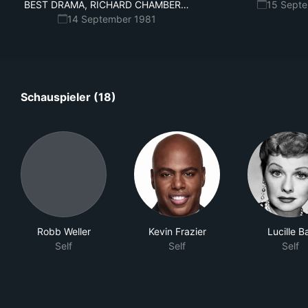
LAIN,
BEST DRAMA, RICHARD CHAMBER
…
15 Sept
BURT
14 September 1981
REYNOLDS,
DEBORAH
HARRY
Schauspieler (18)
Robb Weller
Kevin Frazier
Lucille Ba
Self
Self
Self