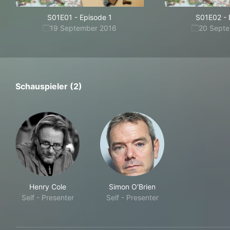
S01E01
-
Episode 1
S01E02
-
19 September 2016
20 Sept
Schauspieler (2)
Henry Cole
Simon O'Brien
Self - Presenter
Self - Presenter