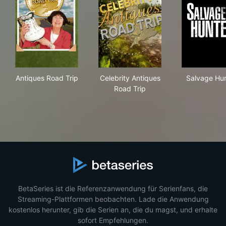
Antiques Road Trip
Celebrity Antiques Road Trip
Sal
Antiques Road Trip
Celebrity Antiques
Salvage Hun
Road Trip
BetaSeries ist die Referenzanwendung für Serienfans, die
Streaming-Plattformen beobachten. Lade die Anwendung
kostenlos herunter, gib die Serien an, die du magst, und erhalte
sofort Empfehlungen.