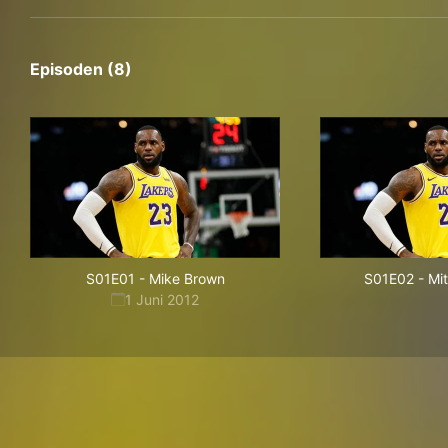
Episoden (8)
S01E01
-
Mike Brown
S01E02
-
Mi
1 Juni 2012