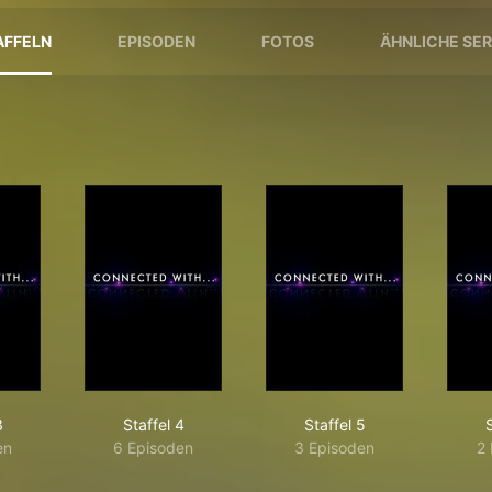
AFFELN
EPISODEN
FOTOS
ÄHNLICHE SER
3
Staffel 4
Staffel 5
S
en
6 Episoden
3 Episoden
2 