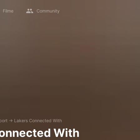
Filme
Community
port
→
Lakers Connected With
onnected With