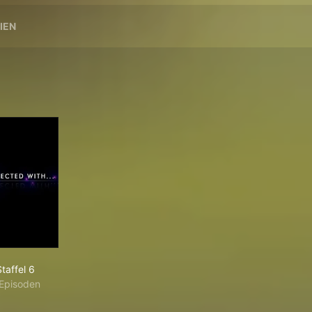
IEN
taffel 6
Episoden