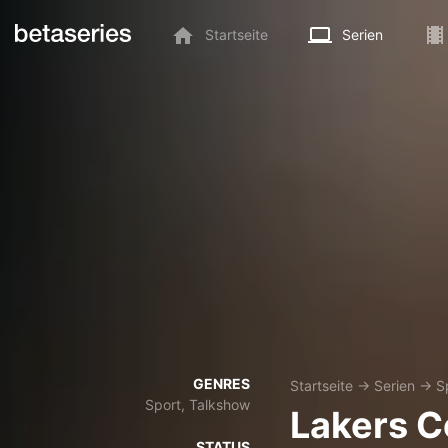
Startseite
Serien
GENRES
Startseite
→
Serien
→
S
Sport, Talkshow
Lakers C
STATUS