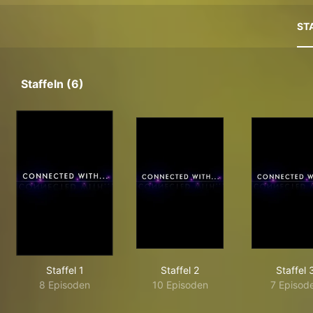
ST
Staffeln (6)
Staffel 1
Staffel 2
Staffel 
8 Episoden
10 Episoden
7 Episod