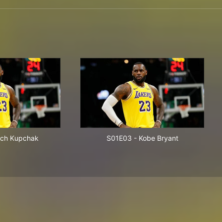
tch Kupchak
S01E03
-
Kobe Bryant