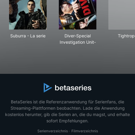
Suburra - La serie
Diver-Special Investigation U
Tig
Suburra - La serie
Diver-Special
Tightrop
Investigation Unit-
BetaSeries ist die Referenzanwendung für Serienfans, die
Streaming-Plattformen beobachten. Lade die Anwendung
kostenlos herunter, gib die Serien an, die du magst, und erhalte
sofort Empfehlungen.
Serienverzeichnis
·
Filmverzeichnis