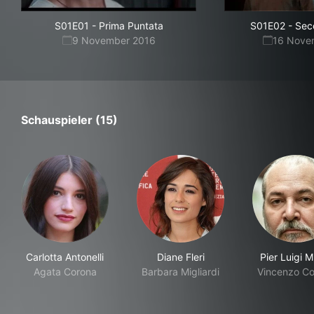
S01E01
-
Prima Puntata
S01E02
-
Sec
9 November 2016
16 Nove
Schauspieler (15)
Carlotta Antonelli
Diane Fleri
Pier Luigi M
Agata Corona
Barbara Migliardi
Vincenzo C