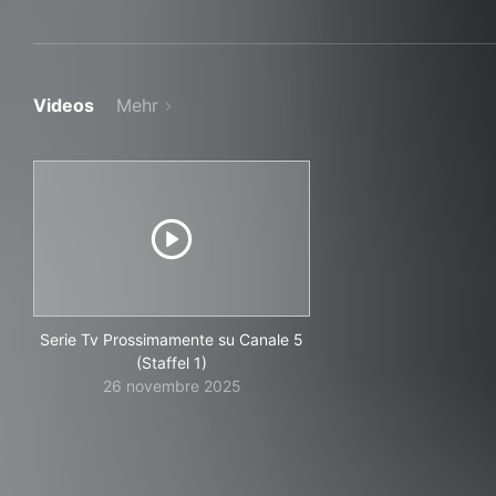
Videos
Mehr
Serie Tv Prossimamente su Canale 5
(Staffel 1)
26 novembre 2025