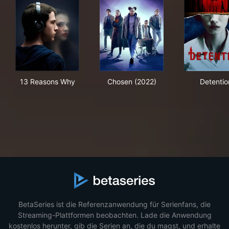
13 Reasons Why
Chosen (2022)
Det
13 Reasons Why
Chosen (2022)
Detentio
BetaSeries ist die Referenzanwendung für Serienfans, die
Streaming-Plattformen beobachten. Lade die Anwendung
kostenlos herunter, gib die Serien an, die du magst, und erhalte