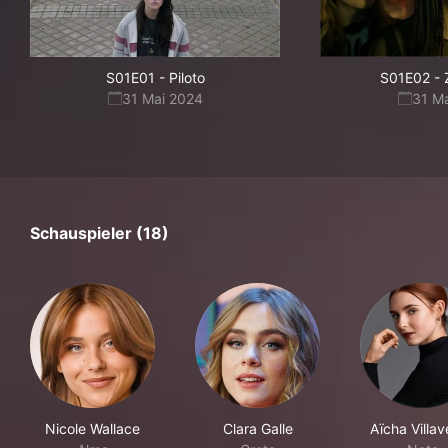
S01E01
-
Piloto
S01E02
-
31 Mai 2024
31 M
Schauspieler (18)
Nicole Wallace
Clara Galle
Aïcha Villa