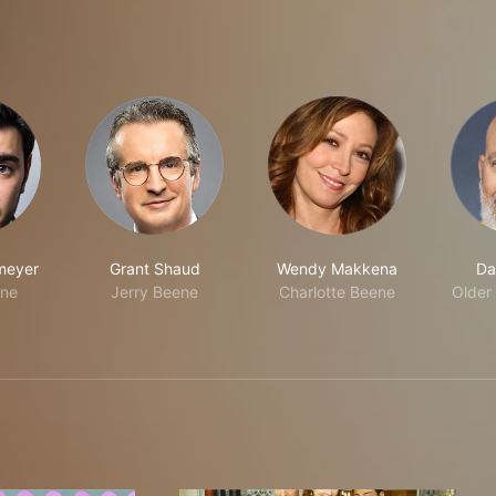
meyer
Grant Shaud
Wendy Makkena
Da
ene
Jerry Beene
Charlotte Beene
Older