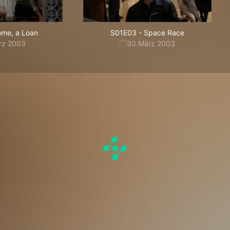
me, a Loan
S01E03
-
Space Race
rz 2003
30 März 2003