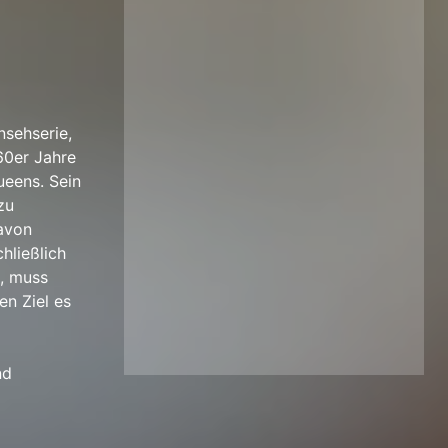
nsehserie,
60er Jahre
Queens. Sein
zu
davon
hließlich
t, muss
en Ziel es
nd