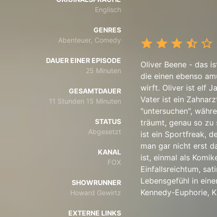
Englisch
GENRES
Abenteuer, Comedy
DAUER EINER EPISODE
Oliver Beene - das i
25 Minuten
die einen ebenso amü
wirft. Oliver ist elf 
GESAMTDAUER
Vater ist ein Zahnar
11 Stunden 15 Minuten
"untersuchen", währ
STATUS
träumt, genau so zu s
Abgesetzt
ist ein Sportfreak, 
man gar nicht erst da
KANAL
ist, einmal als Komik
FOX
Einfallsreichtum, sa
Lebensgefühl in ei
SHOWRUNNER
Kennedy-Euphorie, Ka
Howard Gewirtz
EXTERNE LINKS