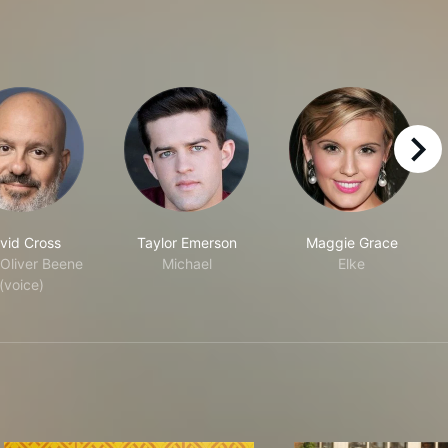
right
vid Cross
Taylor Emerson
Maggie Grace
 Oliver Beene
Michael
Elke
(voice)