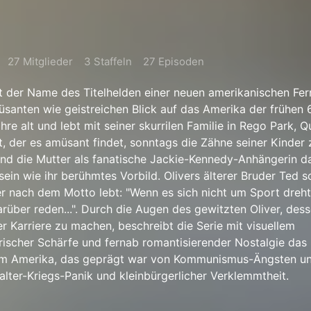
27 Mitglieder
3 Staffeln
27 Episoden
st der Name des Titelhelden einer neuen amerikanischen Fer
santen wie geistreichen Blick auf das Amerika der frühen 
Jahre alt und lebt mit seiner skurrilen Familie in Rego Park, 
zt, der es amüsant findet, sonntags die Zähne seiner Kinder 
end die Mutter als fanatische Jackie-Kennedy-Anhängerin 
ein wie ihr berühmtes Vorbild. Olivers älterer Bruder Ted sc
der nach dem Motto lebt: "Wenn es sich nicht um Sport dreh
rüber reden...". Durch die Augen des gewitzten Oliver, dess
er Karriere zu machen, beschreibt die Serie mit visuellem
tirischer Schärfe und fernab romantisierender Nostalgie das
nem Amerika, das geprägt war von Kommunismus-Ängsten u
lter-Kriegs-Panik und kleinbürgerlicher Verklemmtheit.