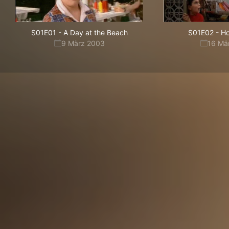
S01E01
-
A Day at the Beach
S01E02
-
Ho
9 März 2003
16 Mä