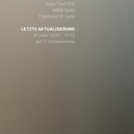
Seite TheTVDB
IMDB-Seite
TheMovieDB-Seite
LETZTE AKTUALISIERUNG
28 juillet 2026 - 17:13
auf 11 Datenbanken