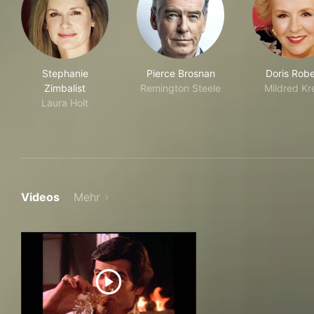
Stephanie
Pierce Brosnan
Doris Robe
Zimbalist
Remington Steele
Mildred Kr
Laura Holt
Videos
Mehr