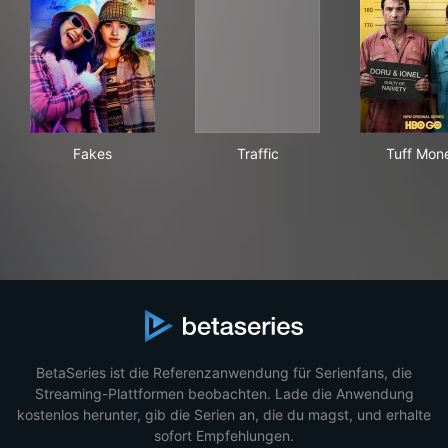
Fakes
Traffic
Tuf
Fakes
Traffic
Tuff Mon
BetaSeries ist die Referenzanwendung für Serienfans, die
Streaming-Plattformen beobachten. Lade die Anwendung
kostenlos herunter, gib die Serien an, die du magst, und erhalte
sofort Empfehlungen.