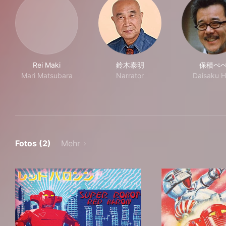
Rei Maki
鈴木泰明
保積ぺ
Mari Matsubara
Narrator
Daisaku H
Fotos (2)
Mehr