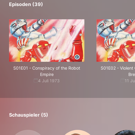
Episoden (39)
S01E01
-
Conspiracy of the Robot
S01E02
-
Violent
Empire
Br
4 Juli 1973
11 Ju
Schauspieler (5)