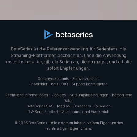
BetaSeries ist die Referenzanwendung für Serienfans, die
Streaming-Plattformen beobachten. Lade die Anwendung
kostenlos herunter, gib die Serien an, die du magst, und erhalte
sofort Empfehlungen.
Serienverzeichnis
·
Filmverzeichnis
Entwickler-Tools
·
FAQ
·
Support kontaktieren
Rechtliche Informationen
·
Cookies
·
Nutzungsbedingungen
·
Persönliche
Daten
BetaSeries SAS
·
Medias
·
Screeners
·
Research
TV-Serie Pilottest
·
Zuschauerpanel Frankreich
© 2026 BetaSeries - Alle externen Inhalte bleiben Eigentum des
rechtmäßigen Eigentümers.