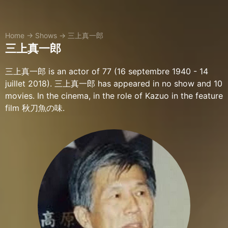
Home
→
Shows
→
三上真一郎
三上真一郎
三上真一郎 is an actor of 77 (16 septembre 1940 - 14
juillet 2018). 三上真一郎 has appeared in no show and 10
movies. In the cinema, in the role of Kazuo in the feature
film 秋刀魚の味.