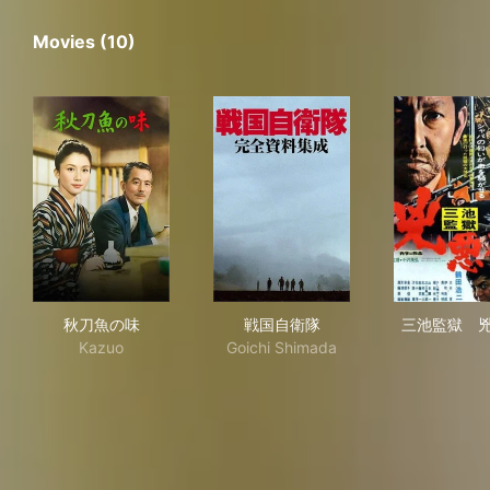
Movies (10)
秋刀魚の味
戦国自衛隊
三
秋刀魚の味
戦国自衛隊
三池監獄 
Kazuo
Goichi Shimada