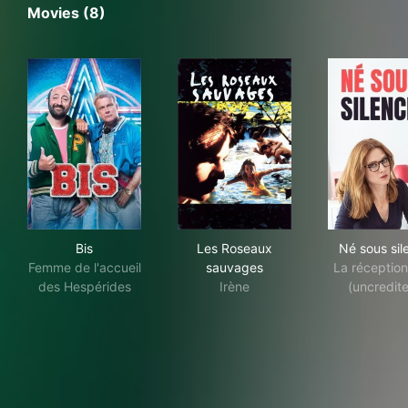
Movies (8)
Bis
Les Roseaux sauvages
Né 
Bis
Les Roseaux
Né sous sil
Femme de l'accueil
sauvages
La réception
des Hespérides
Irène
(uncredit