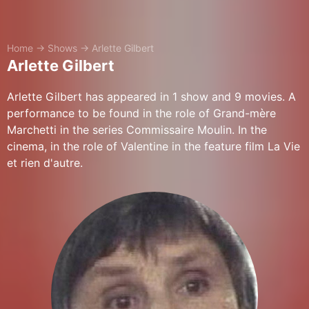
Home
→
Shows
→
Arlette Gilbert
Arlette Gilbert
Arlette Gilbert has appeared in 1 show and 9 movies. A
performance to be found in the role of Grand-mère
Marchetti in the series Commissaire Moulin. In the
cinema, in the role of Valentine in the feature film La Vie
et rien d'autre.