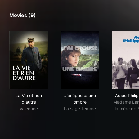
Movies (9)
La Vie et rien d'autre
J'ai épousé une ombre
Adie
La Vie et rien
J'ai épousé une
Adieu Phili
d'autre
ombre
Madame Lam
Valentine
La sage-femme
- la mère de 