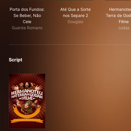
Porta dos Fundos: Se Beber, Não Ceie
Até Que a Sorte nos Separe 
Her
Porta dos Fundos:
Até Que a Sorte
Hermanote
Se Beber, Não
nos Separe 2
Terra de God
Ceie
Douglas
Filme
Guarda Romano
Judas
Script