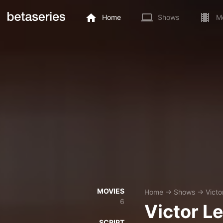
Home
Shows
M
MOVIES
Home
→
Shows
→
Victo
6
Victor Le
SCRIPT