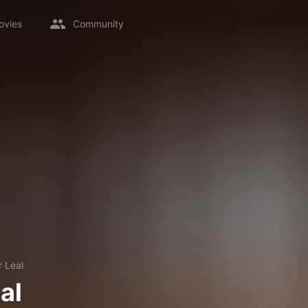
ovies
Community
r Leal
al