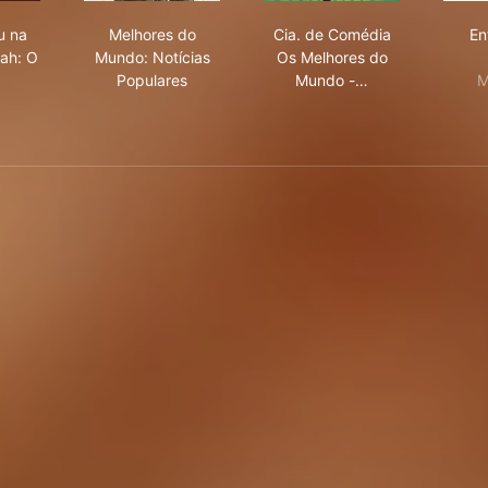
2
manoteu na Terra de Godah: O Filme
Melhores do Mundo: Notícias Populares
Cia. de Comédia Os M
u na
Melhores do
Cia. de Comédia
En
ah: O
Mundo: Notícias
Os Melhores do
Populares
Mundo -…
M