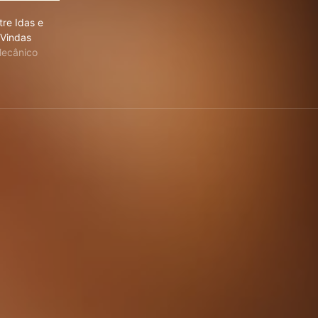
elhores do Mundo - Dingou Béus
Entre Idas e Vindas
tre Idas e
Vindas
ecânico