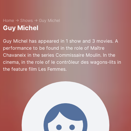
Home
→
Shows
→
Guy Michel
Guy Michel
Guy Michel has appeared in 1 show and 3 movies. A
performance to be found in the role of Maître
Chavaneix in the series Commissaire Moulin. In the
cinema, in the role of le contrôleur des wagons-lits in
the feature film Les Femmes.