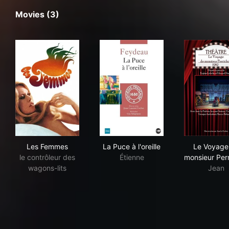
Movies (3)
Les Femmes
La Puce à l'oreille
Le 
Les Femmes
La Puce à l'oreille
Le Voyage
le contrôleur des
Étienne
monsieur Per
wagons-lits
Jean