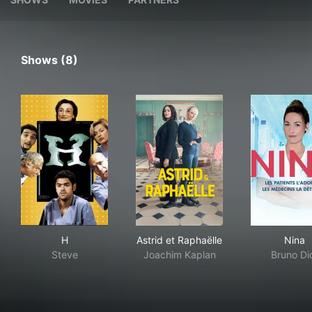
Shows (8)
H
Astrid et Raphaëlle
Nin
H
Astrid et Raphaëlle
Nina
Steve
Joachim Kaplan
Bruno Di