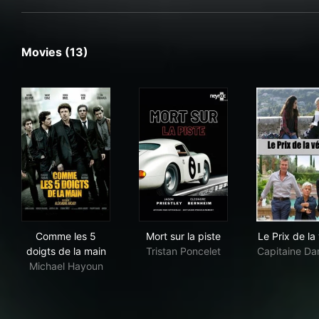
Movies (13)
Comme les 5 doigts de la main
Mort sur la piste
Le P
Comme les 5
Mort sur la piste
Le Prix de la 
doigts de la main
Tristan Poncelet
Capitaine D
Michael Hayoun