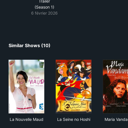
Trailer
(Season 1)
6 février 2026
Similar Shows (10)
La Nouvelle Maud
La Seine no Hoshi
Mar
La Nouvelle Maud
La Seine no Hoshi
Maria Vand