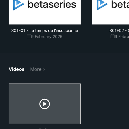
S01E01
-
Le temps de l'insouciance
S01E02
-
9 February 2026
9 Febr
Videos
More