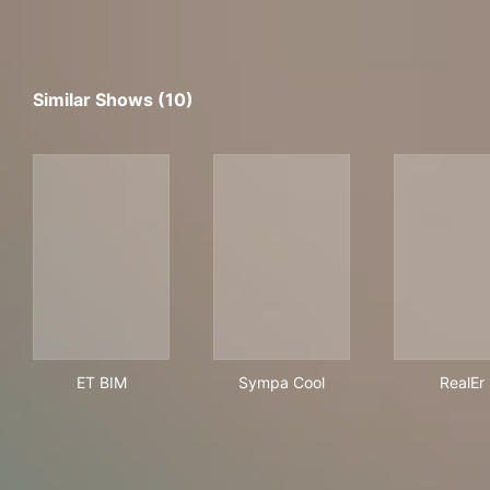
Similar Shows (10)
ET BIM
Sympa Cool
Rea
ET BIM
Sympa Cool
RealEr