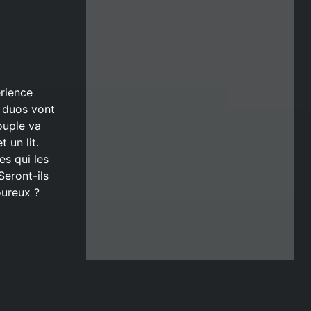
érience
t duos vont
ouple va
 un lit.
es qui les
Seront-ils
oureux ?