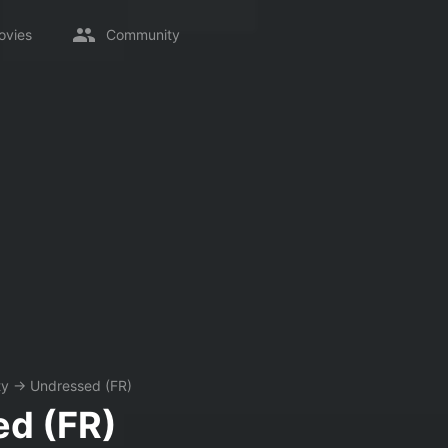
ovies
Community
ty
→
Undressed (FR)
d (FR)