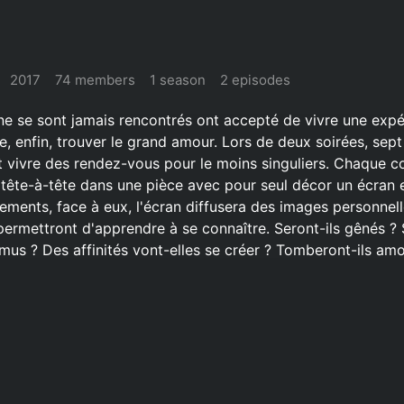
2017
74 members
1 season
2 episodes
 ne se sont jamais rencontrés ont accepté de vivre une exp
e, enfin, trouver le grand amour. Lors de deux soirées, sep
t vivre des rendez-vous pour le moins singuliers. Chaque c
 tête-à-tête dans une pièce avec pour seul décor un écran et
ements, face à eux, l'écran diffusera des images personnell
 permettront d'apprendre à se connaître. Seront-ils gênés ? 
 émus ? Des affinités vont-elles se créer ? Tomberont-ils am