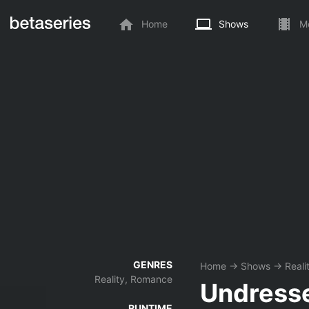
Home
Shows
M
GENRES
Home
→
Shows
→
Reali
Reality, Romance
Undresse
RUNTIME