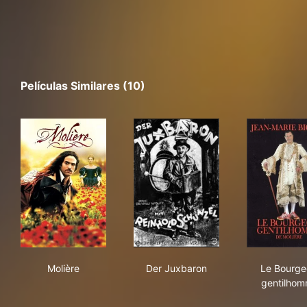
Películas Similares (10)
Molière
Der Juxbaron
Le 
Molière
Der Juxbaron
Le Bourge
gentilho