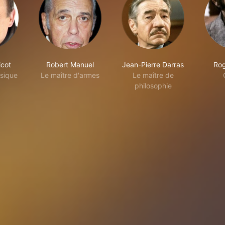
icot
Robert Manuel
Jean-Pierre Darras
Rog
sique
Le maître d'armes
Le maître de
philosophie