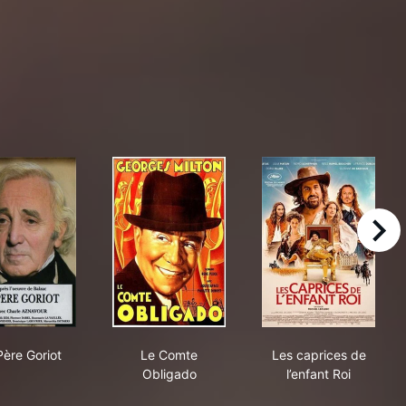
right
Le Père Goriot
Le Comte Obligado
Les caprices de
Père Goriot
Le Comte
Les caprices de
Obligado
l’enfant Roi