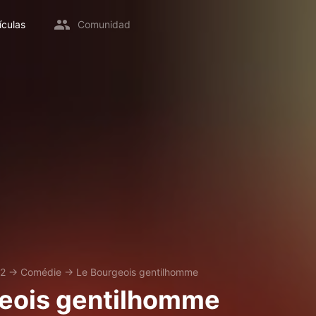
ículas
Comunidad
2
→
Comédie
→
Le Bourgeois gentilhomme
eois gentilhomme