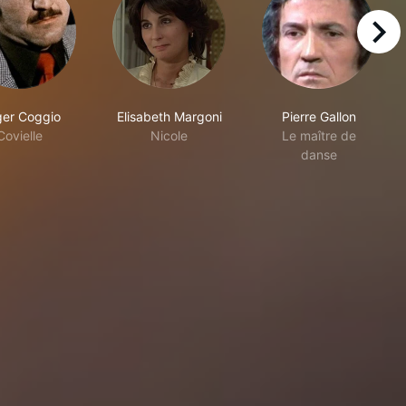
right
er Coggio
Elisabeth Margoni
Pierre Gallon
Covielle
Nicole
Le maître de
danse