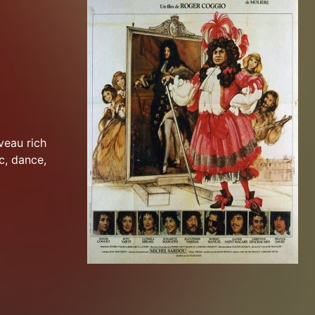
veau rich
c, dance,