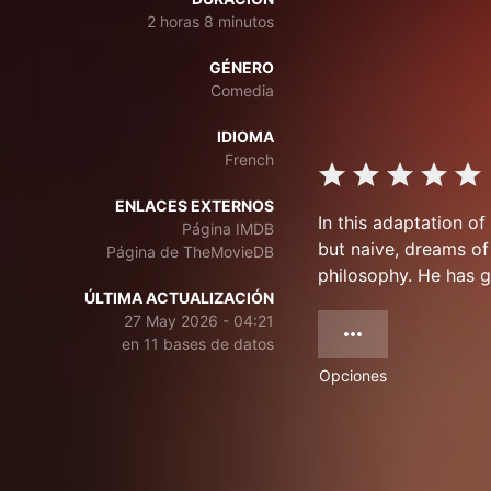
2 horas 8 minutos
GÉNERO
Comedia
IDIOMA
French
ENLACES EXTERNOS
In this adaptation of
Página IMDB
but naive, dreams of
Página de TheMovieDB
philosophy. He has 
ÚLTIMA ACTUALIZACIÓN
27 May 2026 - 04:21
en 11 bases de datos
Opciones