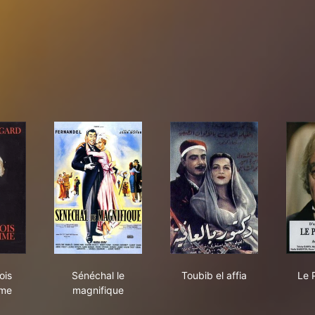
Bourgeois gentilhomme
Sénéchal le magnifique
Toubib el affia
ois
Sénéchal le
Toubib el affia
Le 
mme
magnifique