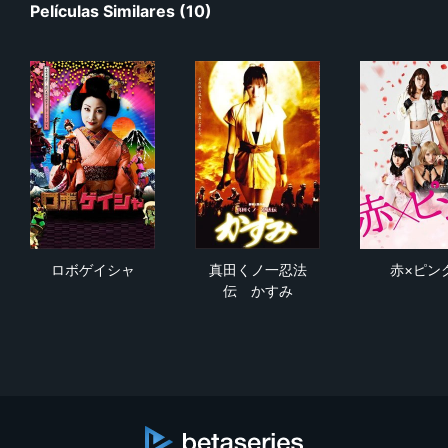
Películas Similares (10)
ロボゲイシャ
真田くノ一忍法伝 かすみ
赤×
ロボゲイシャ
真田くノ一忍法
赤×ピン
伝 かすみ