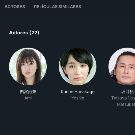
ACTORES
PELÍCULAS SIMILARES
Actores (22)
搗宮姫奈
Kanon Hanakage
坂口拓
Ami
Yoshie
Tetsuya 'Jus
Matsuka