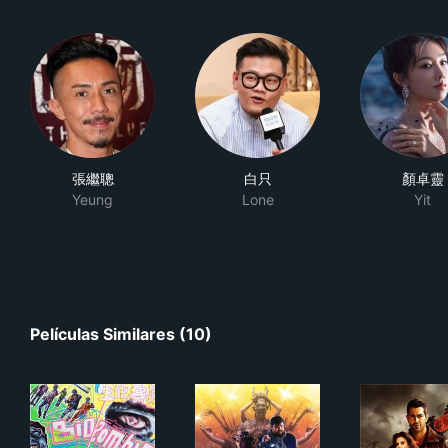
張繼聰
白只
顏卓靈
Yeung
Lone
Yit
Películas Similares (10)