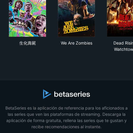
生化壽屍
We Are Zombies
Dea
生化壽屍
We Are Zombies
Dead Risi
Watchtow
BetaSeries es la aplicación de referencia para los aficionados a
las series que ven las plataformas de streaming. Descarga la
aplicación de forma gratuita, rellena las series que te gustan y
recibe recomendaciones al instante.