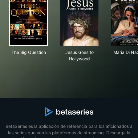
The Big Question
Jesus Goes to Hollywood
Mar
The Big Question
Jesus Goes to
Maria Di Na
Hollywood
BetaSeries es la aplicación de referencia para los aficionados a
las series que ven las plataformas de streaming. Descarga la