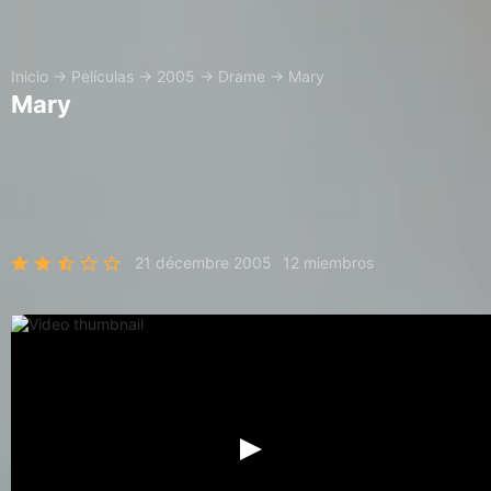
Inicio
→
Películas
→
2005
→
Drame
→
Mary
Mary
21 décembre 2005
12 miembros