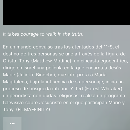
It takes courage to walk in the truth.
En un mundo convulso tras los atentados del 11-S, el
destino de tres personas se une a través de la figura de
Cristo. Tony (Matthew Modine), un cineasta egocéntrico,
dirige en Israel una película en la que encarna a Jesús.
Marie (Juliette Binoche), que interpreta a María
Magdalena, bajo la influencia de su personaje, inicia un
proceso de búsqueda interior. Y Ted (Forest Whitaker),
un periodista con dudas religiosas, realiza un programa
televisivo sobre Jesucristo en el que participan Marie y
Tony. (FILMAFFINITY)