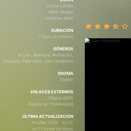
Darren Lemke
Glenn Berger
Jonathan Aibel
DURACIÓN
1 hora 34 minutos
GÉNEROS
Acción, Aventura, Animación,
Comedia, Para niños, Cine fantástico
IDIOMA
English
ENLACES EXTERNOS
Página IMDB
Página de TheMovieDB
ÚLTIMA ACTUALIZACIÓN
16 juillet 2026 - 22:35
en 11 bases de datos