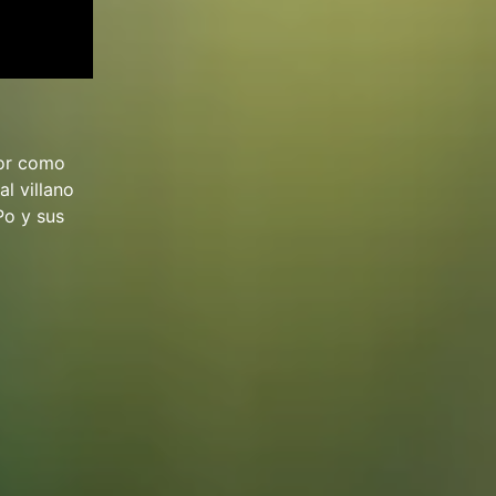
sor como
l villano
Po y sus