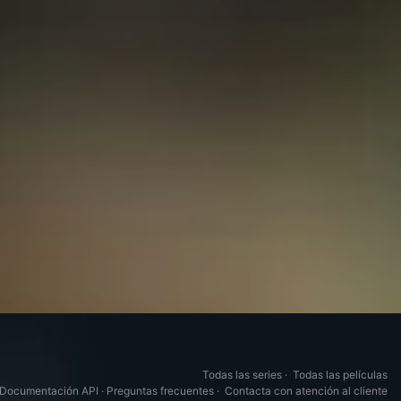
Todas las series
·
Todas las películas
Documentación API
·
Preguntas frecuentes
·
Contacta con atención al cliente