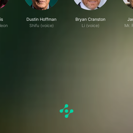
is
Dustin Hoffman
Bryan Cranston
Ja
leon
Shifu (voice)
Li (voice)
Mr. 