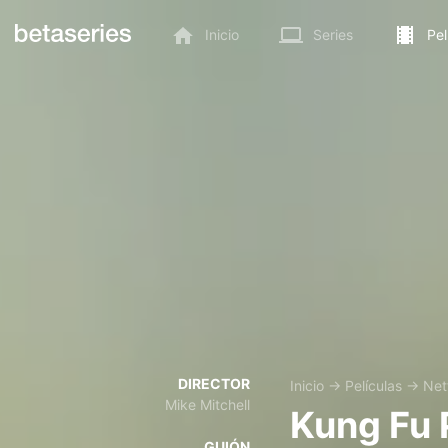
Inicio
Series
Pel
DIRECTOR
Inicio
→
Películas
→
Netf
Mike Mitchell
Kung Fu 
GUIÓN