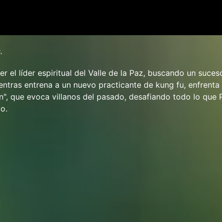
.
er el líder espiritual del Valle de la Paz, buscando un suce
ntras entrena a un nuevo practicante de kung fu, enfrenta a
", que evoca villanos del pasado, desafiando todo lo que 
o.