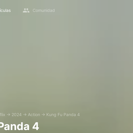
ículas
Comunidad
lix
→
2024
→
Action
→
Kung Fu Panda 4
Panda 4