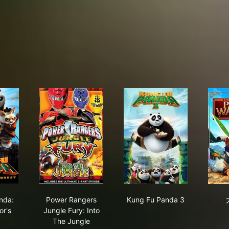
g Fu Panda: The Emperor's Quest
Power Rangers Jungle Fury: Into The Jungle
Kung Fu Panda 3
nda:
Power Rangers
Kung Fu Panda 3
r's
Jungle Fury: Into
The Jungle