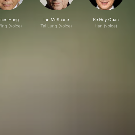
mes Hong
Ian McShane
Ke Huy Quan
Ping (voice)
Tai Lung (voice)
Han (voice)