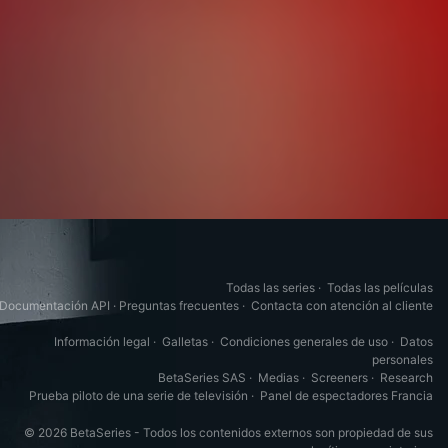
Todas las series
·
Todas las películas
Documentación API
·
Preguntas frecuentes
·
Contacta con atención al cliente
Información legal
·
Galletas
·
Condiciones generales de uso
·
Datos
personales
BetaSeries SAS
·
Medias
·
Screeners
·
Research
Prueba piloto de una serie de televisión
·
Panel de espectadores Francia
© 2026 BetaSeries - Todos los contenidos externos son propiedad de sus