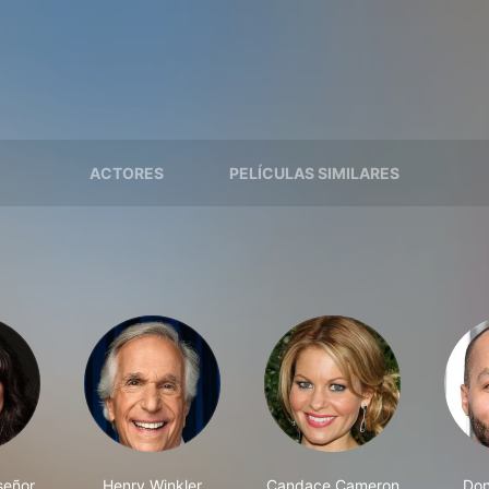
ACTORES
PELÍCULAS SIMILARES
señor
Henry Winkler
Candace Cameron
Don