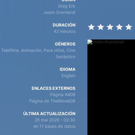
Greg Erb
Jason Oremland
DURACIÓN
42 minutos
GÉNEROS
Telefilme, Animación, Para niños, Cine
fantástico
IDIOMA
English
ENLACES EXTERNOS
Página IMDB
Página de TheMovieDB
ÚLTIMA ACTUALIZACIÓN
26 mai 2026 - 02:30
en 11 bases de datos