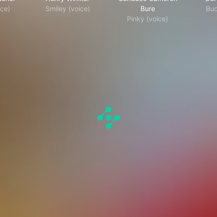
ce)
Smiley (voice)
Bure
Buc
Pinky (voice)