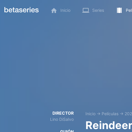
Inicio
Series
Pel
DIRECTOR
Inicio
→
Películas
→
202
Lino DiSalvo
Reindeer
GUIÓN