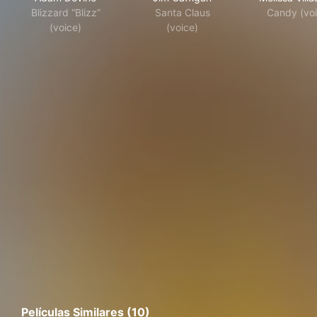
Blizzard “Blizz”
Santa Claus
Candy (voi
(voice)
(voice)
Películas Similares (10)