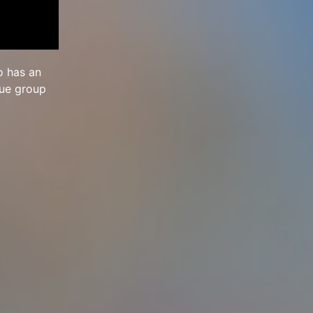
o has an
que group