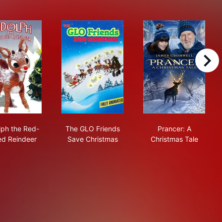
right
Rudolph the Red-Nosed Reindeer
The GLO Friends Save Christmas
Prancer: A Chr
ph the Red-
The GLO Friends
Prancer: A
d Reindeer
Save Christmas
Christmas Tale