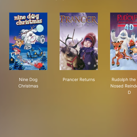
Nine Dog Christmas
Prancer Returns
Rud
Nine Dog
Prancer Returns
Rudolph the
Christmas
Nosed Reind
D