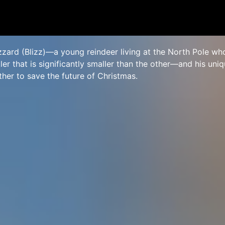
zzard (Blizz)—a young reindeer living at the North Pole wh
tler that is significantly smaller than the other—and his uni
ther to save the future of Christmas.