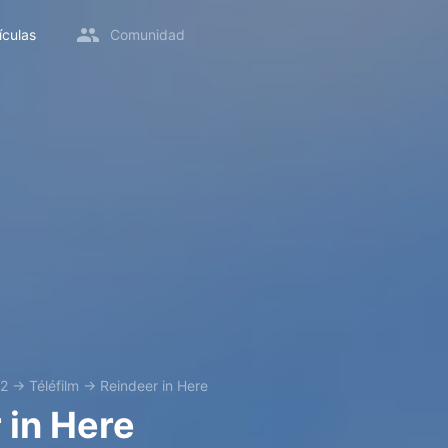
ículas
Comunidad
2
→
Téléfilm
→
Reindeer in Here
 in Here