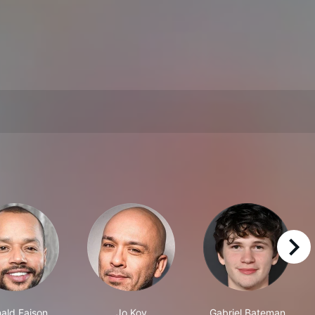
right
ald Faison
Jo Koy
Gabriel Bateman