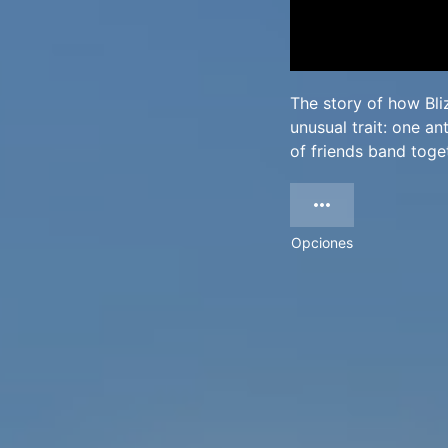
The story of how Bli
unusual trait: one an
of friends band toge
Opciones